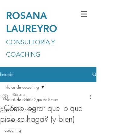
ROSANA
LAUREYRO
CONSULTORÍA Y
COACHING
Entrada
Notas de coaching
Rosana
Notas de coaching
2 mar 2021
2 min de lectura
¿Cómo lograr que lo que
gestión del tiempo
pido se haga? (y bien)
comunicación
coaching