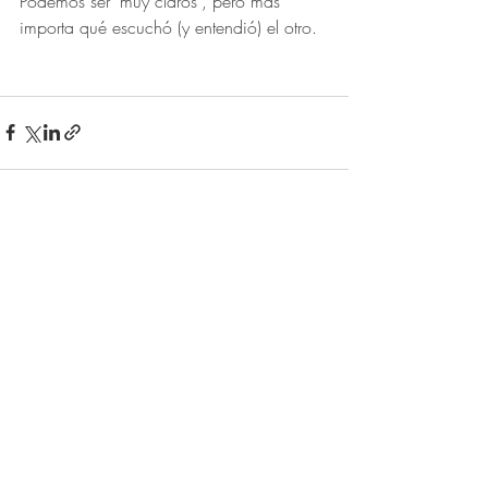
Podemos ser "muy claros", pero más 
importa qué escuchó (y entendió) el otro.
Entradas recientes
Ver todo