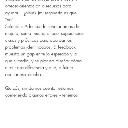
ofrecer orientación o recursos para 
ayudar… ¿sirve? (mi respuesta es que 
“no”).
Solución: Además de señalar áreas de 
mejora, suma mucho ofrecer sugerencias 
claras y prácticas para abordar los 
problemas identificados. El feedback 
muestra un gap entre lo esperado y lo 
que sucedió, y se plantea diseñar cómo 
cubrir esa diferencia y que, a futuro 
acortar esa brecha.
Quizás, sin darnos cuenta, estamos 
cometiendo algunos errores y tenemos 
margen de acción para mejorarlo y que 
tenga sentido. ¿Qué pensas vos?