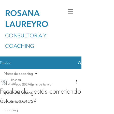
ROSANA
LAUREYRO
CONSULTORÍA Y
COACHING
Entrada
Notas de coaching
Rosana
Notas de coaching
19 ago 2024
2 min de lectura
Feedback: ¿estás cometiendo
gestión del tiempo
éstos errores?
comunicación
coaching