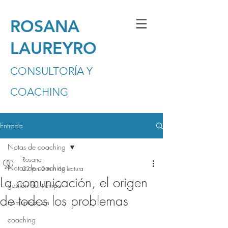
ROSANA
LAUREYRO
CONSULTORÍA Y
COACHING
Entrada
Notas de coaching
Rosana
Notas de coaching
22 jun
2 min de lectura
La comunicación, el origen
gestión del tiempo
de todos los problemas
comunicación
coaching