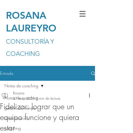
ROSANA
LAUREYRO
CONSULTORÍA Y
COACHING
Entrada
Notas de coaching
Rosana
Notas de coaching
27 may 2025
2 min de lectura
Fidelizar: lograr que un
gestión del tiempo
equipo funcione y quiera
comunicación
estar
coaching