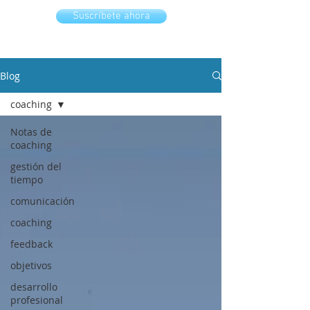
Suscríbete ahora
Blog
coaching
Notas de
coaching
gestión del
tiempo
comunicación
coaching
feedback
objetivos
desarrollo
profesional