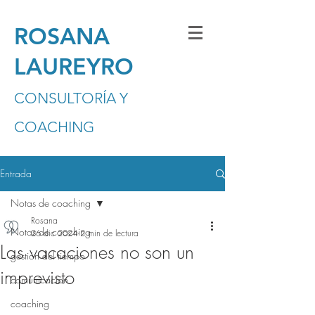
ROSANA
LAUREYRO
CONSULTORÍA Y
COACHING
Entrada
Notas de coaching
Rosana
Notas de coaching
26 dic 2024
2 min de lectura
Las vacaciones no son un
gestión del tiempo
imprevisto
comunicación
coaching