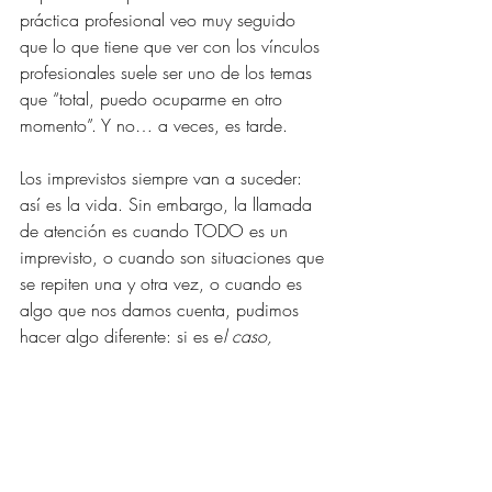
práctica profesional veo muy seguido 
que lo que tiene que ver con los vínculos 
profesionales suele ser uno de los temas 
que “total, puedo ocuparme en otro 
momento”. Y no… a veces, es tarde.
Los imprevistos siempre van a suceder: 
así es la vida. Sin embargo, la llamada 
de atención es cuando TODO es un 
imprevisto, o cuando son situaciones que 
se repiten una y otra vez, o cuando es 
algo que nos damos cuenta, pudimos 
hacer algo diferente: si es e
l caso, 
aprender, y accionar distinto pensando a 
futuro puede sernos de valor.